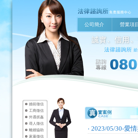
公司簡介
營業項
婚前徵信
工商徵信
外遇抓姦
尋人徵信
‧
2023/05/
離婚協助
家暴徵信