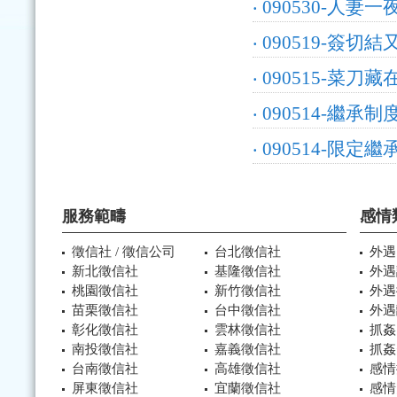
‧
090530-人
‧
090519-簽切
‧
090515-菜
‧
090514-繼承
‧
090514-限
服務範疇
感情
徵信社 / 徵信公司
台北徵信社
外遇
新北徵信社
基隆徵信社
外遇
桃園徵信社
新竹徵信社
外遇
苗栗徵信社
台中徵信社
外遇
彰化徵信社
雲林徵信社
抓姦
南投徵信社
嘉義徵信社
抓姦
台南徵信社
高雄徵信社
感情
屏東徵信社
宜蘭徵信社
感情