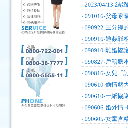
‧
2023/04/13-
跨國專案
感情挽回
‧
091016-父母
法律諮詢
其他服務
‧
090922-三
‧
090916-通姦
‧
090910-離婚
‧
090827-戶
‧
090816-女
‧
090610-偷情
‧
090610-一紙
‧
090606-婚外情
‧
090605-女童