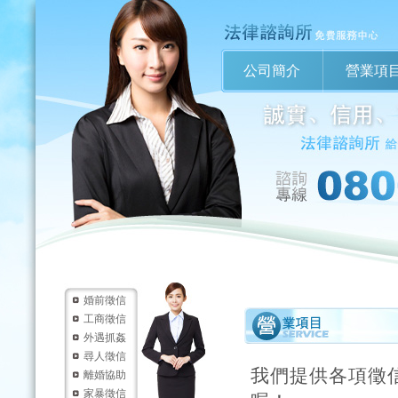
公司簡介
營業項
婚前徵信
工商徵信
外遇抓姦
尋人徵信
我們提供各項徵
離婚協助
家暴徵信