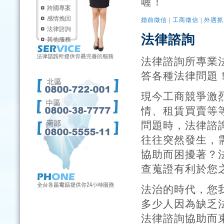
喔！
跨國專案
感情挽回
婚前徵信
|
工商徵信
|
外遇抓
法律諮詢
法律諮詢
其他服務
法律諮詢所專業
答各種法律問題
現今工商競爭激
情、租賃買賣等
問題時，法律諮
往往突然發生，
協助而困擾著？
查蒐證有利於您
法治的時代，您
多少人因為缺乏
法律諮詢協助而