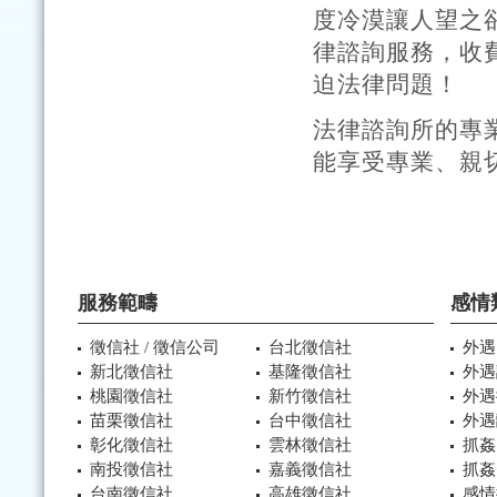
度冷漠讓人望之
律諮詢服務，收
迫法律問題！
法律諮詢所的專
能享受專業、親
服務範疇
感情
徵信社 / 徵信公司
台北徵信社
外遇
新北徵信社
基隆徵信社
外遇
桃園徵信社
新竹徵信社
外遇
苗栗徵信社
台中徵信社
外遇
彰化徵信社
雲林徵信社
抓姦
南投徵信社
嘉義徵信社
抓姦
台南徵信社
高雄徵信社
感情