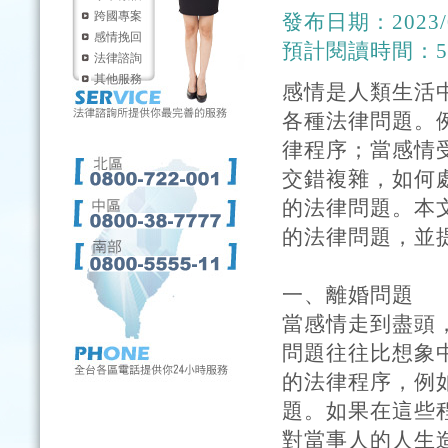
跨國專案
發布日期：2023/0
感情挽回
預計閱讀時間：
法律諮詢
其他服務
感情是人類生活
各種法律問題。
律程序；當感情
交錯複雜，如何
的法律問題。本
的法律問題，並
一、離婚問題
當感情走到盡頭
問題往往比想象
的法律程序，例
題。如果在這些
對當事人的人生