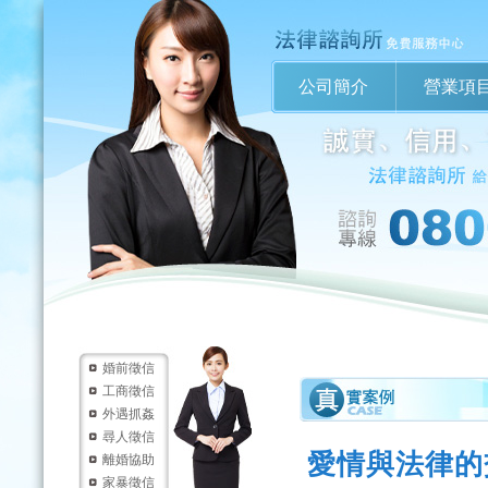
公司簡介
營業項
婚前徵信
工商徵信
外遇抓姦
尋人徵信
愛情與法律的
離婚協助
家暴徵信