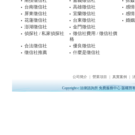
南投徵信社
嘉義徵信社
抓姦
台南徵信社
高雄徵信社
感情
屏東徵信社
宜蘭徵信社
感情
花蓮徵信社
台東徵信社
婚姻
澎湖徵信社
金門徵信社
偵探社 / 私家偵探社
徵信社費用 / 徵信社價
格
合法徵信社
優良徵信社
徵信社推薦
什麼是徵信社
公司簡介
|
營業項目
|
真實案例
|
Copyright c 法律諮詢所 免費服務中心 版權所有